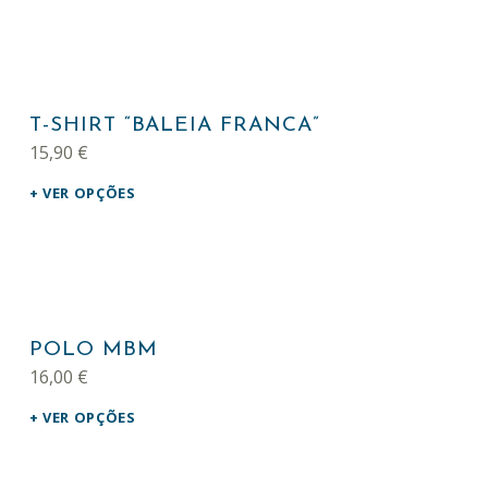
This product has multiple variants. The options may be chosen on the product page
T-SHIRT “BALEIA FRANCA”
15,90
€
VER OPÇÕES
This product has multiple variants. The options may be chosen on the product page
POLO MBM
16,00
€
VER OPÇÕES