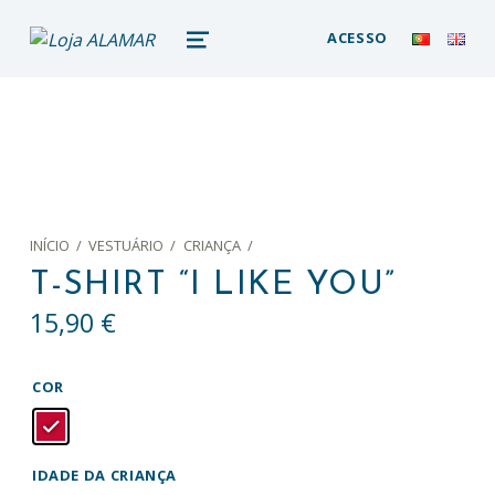
loja alamar
ACESSO
LOJA ONLINE DO MUSEU DA BALEIA – ALAMAR STORE
MENU
INÍCIO
/
VESTUÁRIO
/
CRIANÇA
/
T-SHIRT “I LIKE YOU”
15,90
€
COR
IDADE DA CRIANÇA