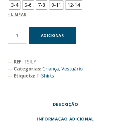
3-4
5-6
7-8
9-11
12-14
LIMPAR
Quantidade de T-shirt "I like you"
ADICIONAR
REF:
TSILY
Categorias:
Criança
,
Vestuário
Etiqueta:
T-Shirts
DESCRIÇÃO
INFORMAÇÃO ADICIONAL