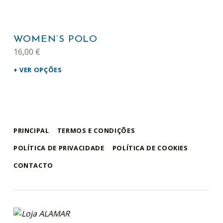
This product has multiple variants. The options may be chosen on the product page
WOMEN’S POLO
16,00
€
VER OPÇÕES
PRINCIPAL
TERMOS E CONDIÇÕES
POLÍTICA DE PRIVACIDADE
POLÍTICA DE COOKIES
CONTACTO
loja alamar
LOJA ONLINE DO MUSEU DA BALEIA – ALAMAR STORE