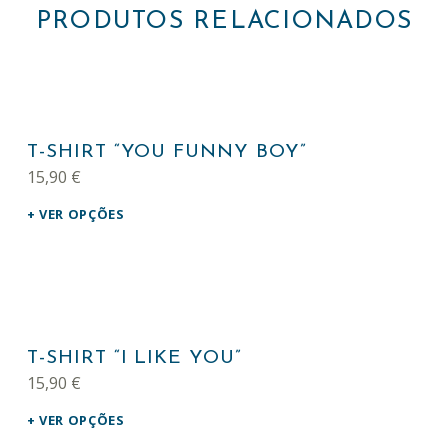
PRODUTOS RELACIONADOS
This product has multiple variants. The options may be chosen on the product page
T-SHIRT “YOU FUNNY BOY”
15,90
€
VER OPÇÕES
This product has multiple variants. The options may be chosen on the product page
T-SHIRT “I LIKE YOU”
15,90
€
VER OPÇÕES