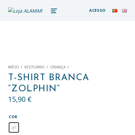
loja alamar
ACESSO
LOJA ONLINE DO MUSEU DA BALEIA – ALAMAR STORE
MENU
INÍCIO
/
VESTUÁRIO
/
CRIANÇA
/
T-SHIRT BRANCA
“ZOLPHIN”
15,90
€
COR