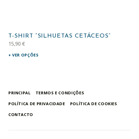
This product has multiple variants. The options may be chosen on the product page
T-SHIRT “SILHUETAS CETÁCEOS”
15,90
€
VER OPÇÕES
PRINCIPAL
TERMOS E CONDIÇÕES
POLÍTICA DE PRIVACIDADE
POLÍTICA DE COOKIES
CONTACTO