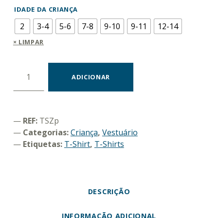
IDADE DA CRIANÇA
2
3-4
5-6
7-8
9-10
9-11
12-14
LIMPAR
Quantidade de T-shirt Branca "Zolphin"
ADICIONAR
REF:
TSZp
Categorias:
Criança
,
Vestuário
Etiquetas:
T-Shirt
,
T-Shirts
DESCRIÇÃO
INFORMAÇÃO ADICIONAL