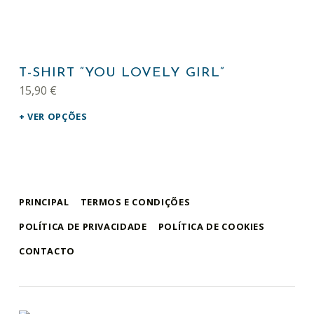
This product has multiple variants. The options may be chosen on the product page
T-SHIRT “YOU LOVELY GIRL”
15,90
€
VER OPÇÕES
PRINCIPAL
TERMOS E CONDIÇÕES
POLÍTICA DE PRIVACIDADE
POLÍTICA DE COOKIES
CONTACTO