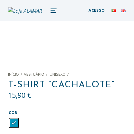
loja alamar
ACESSO
LOJA ONLINE DO MUSEU DA BALEIA – ALAMAR STORE
MENU
INÍCIO
/
VESTUÁRIO
/
UNISEXO
/
T-SHIRT “CACHALOTE”
15,90
€
COR