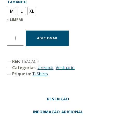
TAMANHO
M
L
XL
LIMPAR
Quantidade de T-shirt "Cachalote"
ADICIONAR
REF:
TSACACH
Categorias:
Unisexo
,
Vestuário
Etiqueta:
T-Shirts
DESCRIÇÃO
INFORMAÇÃO ADICIONAL