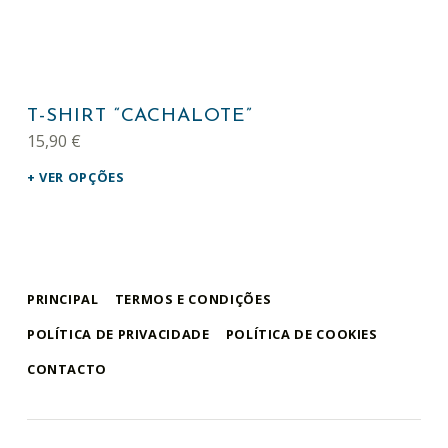
This product has multiple variants. The options may be chosen on the product page
T-SHIRT “CACHALOTE”
15,90
€
VER OPÇÕES
PRINCIPAL
TERMOS E CONDIÇÕES
POLÍTICA DE PRIVACIDADE
POLÍTICA DE COOKIES
CONTACTO