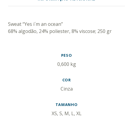
DESCRIÇÃO
Sweat “Yes i´m an ocean”
68% algodão, 24% poliester, 8% viscose; 250 gr
INFORMAÇÃO ADICIONAL
PESO
0,600 kg
COR
Cinza
TAMANHO
XS, S, M, L, XL