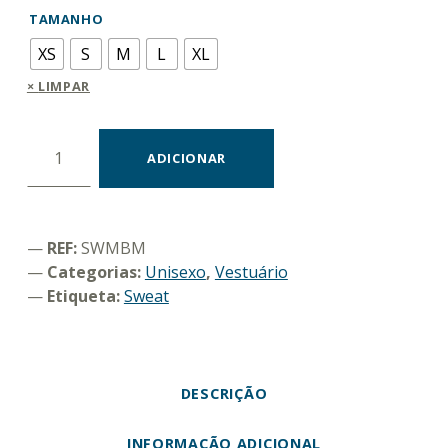
TAMANHO
XS
S
M
L
XL
LIMPAR
Quantidade de Sweat "Yes i´m an ocean"
ADICIONAR
REF:
SWMBM
Categorias:
Unisexo
,
Vestuário
Etiqueta:
Sweat
DESCRIÇÃO
INFORMAÇÃO ADICIONAL