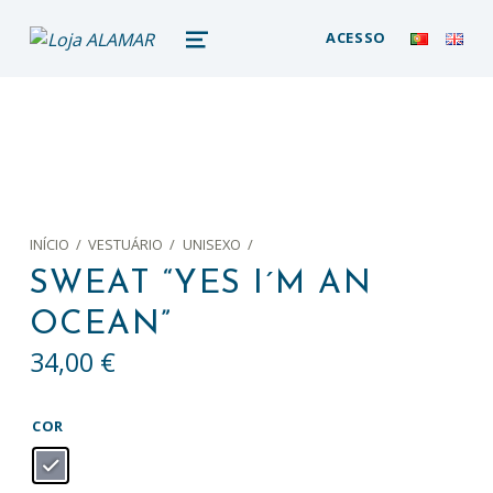
loja alamar
ACESSO
LOJA ONLINE DO MUSEU DA BALEIA – ALAMAR STORE
MENU
INÍCIO
/
VESTUÁRIO
/
UNISEXO
/
SWEAT “YES I´M AN
OCEAN”
34,00
€
COR