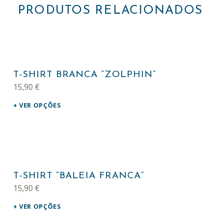
PRODUTOS RELACIONADOS
This product has multiple variants. The options may be chosen on the product page
T-SHIRT BRANCA “ZOLPHIN”
15,90
€
VER OPÇÕES
This product has multiple variants. The options may be chosen on the product page
T-SHIRT “BALEIA FRANCA”
15,90
€
VER OPÇÕES