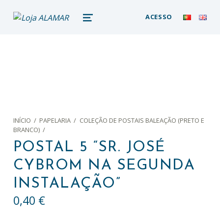
loja alamar
ACESSO
LOJA ONLINE DO MUSEU DA BALEIA – ALAMAR STORE
MENU
INÍCIO
/
PAPELARIA
/
COLEÇÃO DE POSTAIS BALEAÇÃO (PRETO E
BRANCO)
/
POSTAL 5 “SR. JOSÉ
CYBROM NA SEGUNDA
INSTALAÇÃO”
0,40
€