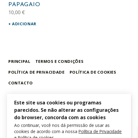
PAPAGAIO
10,00
€
ADICIONAR
PRINCIPAL
TERMOS E CONDIÇÕES
POLÍTICA DE PRIVACIDADE
POLÍTICA DE COOKIES
CONTACTO
Este site usa cookies ou programas
parecidos. Se não alterar as configurações
loja alamar
LOJA ONLINE DO MUSEU DA BALEIA – ALAMAR STORE
do browser, concorda com as cookies
Ao continuar, você nos dá permissão de usar as
cookies de acordo com a nossa
Política de Privacidade
e Política de cookies
.