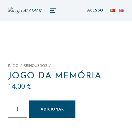
loja alamar
ACESSO
LOJA ONLINE DO MUSEU DA BALEIA – ALAMAR STORE
MENU
INÍCIO
/
BRINQUEDOS
/
JOGO DA MEMÓRIA
14,00
€
Quantidade de Jogo da Memória
ADICIONAR