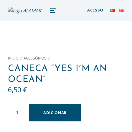
loja alamar
ACESSO
LOJA ONLINE DO MUSEU DA BALEIA – ALAMAR STORE
MENU
INÍCIO
/
ACESSÓRIOS
/
CANECA “YES I´M AN
OCEAN”
6,50
€
Quantidade de Caneca "Yes I´m an ocean"
ADICIONAR