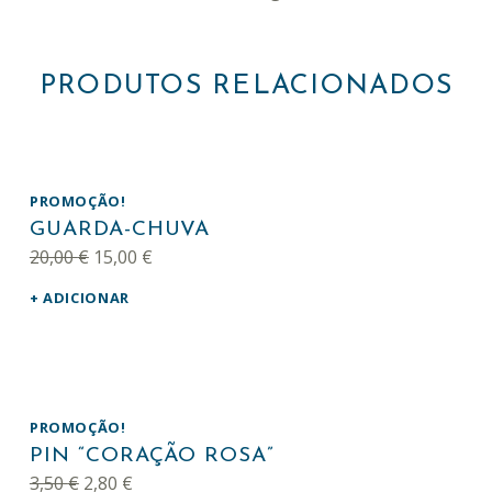
PRODUTOS RELACIONADOS
PROMOÇÃO!
GUARDA-CHUVA
O preço original era: 20,00 €.
O preço atual é: 15,00 €.
20,00
€
15,00
€
ADICIONAR
PROMOÇÃO!
PIN “CORAÇÃO ROSA”
O preço original era: 3,50 €.
O preço atual é: 2,80 €.
3,50
€
2,80
€