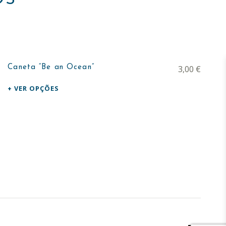
This product has multiple variants. The options may be chosen on the product page
Caneta “Be an Ocean”
3,00
€
VER OPÇÕES
Facebook