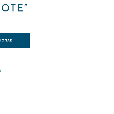
OTE”
CIONAR
a