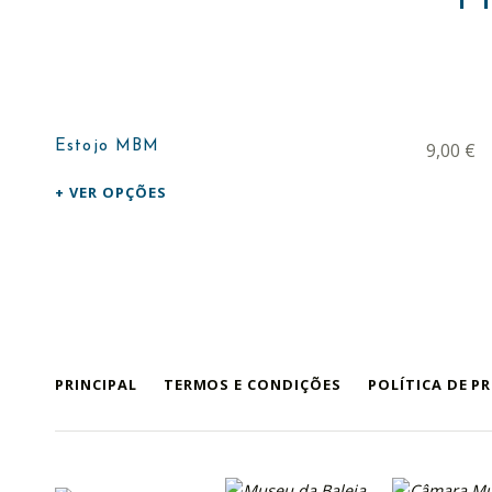
This product has multiple variants. The options may be chosen on the product page
Estojo MBM
9,00
€
VER OPÇÕES
PRINCIPAL
TERMOS E CONDIÇÕES
POLÍTICA DE P