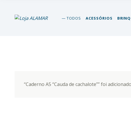
loja alamar
TODOS
ACESSÓRIOS
BRIN
LOJA ONLINE DO MUSEU DA BALEIA – ALAMAR STORE
“Caderno A5 “Cauda de cachalote”” foi adicionado