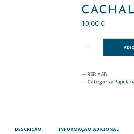
CACHAL
10,00
€
Quantidade de Caderno A5 "Cauda de cachalote"
ADI
REF:
AGD
Categoria:
Papelari
DESCRIÇÃO
INFORMAÇÃO ADICIONAL