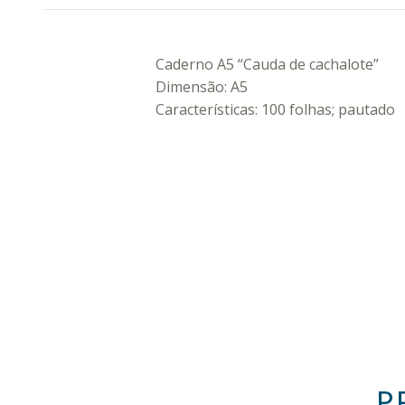
DESCRIÇÃO
Caderno A5 “Cauda de cachalote”
Dimensão: A5
Características: 100 folhas; pautado
INFORMAÇÃO ADICIONAL
P